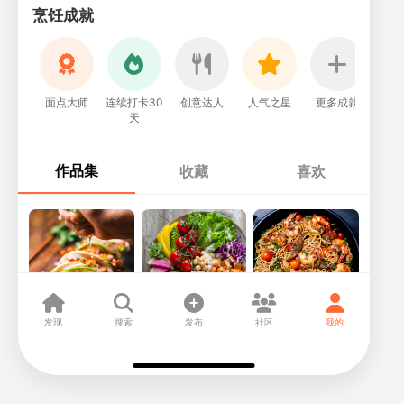
烹饪成就
面点大师
连续打卡30
创意达人
人气之星
更多成就
天
作品集
收藏
喜欢
24
78
45
发现
搜索
发布
社区
我的