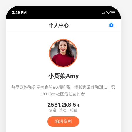
3:49 PM
个人中心
小厨娘Amy
热爱烹饪和分享美食的90后吃货 | 擅长家常菜和甜点 | 🏆
2023年社区最佳创作者
258
1.2k
8.5k
食谱
关注
粉丝
编辑资料