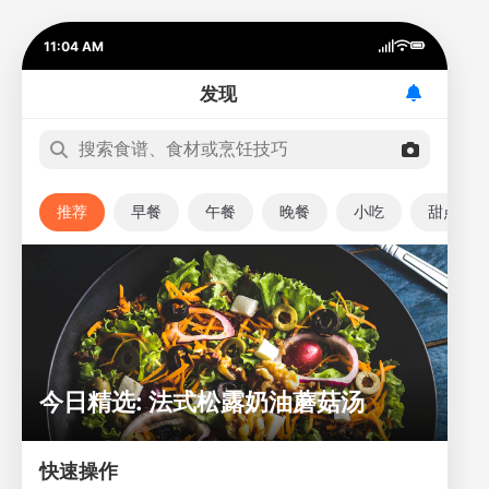
11:04 AM
发现
推荐
早餐
午餐
晚餐
小吃
甜点
今日精选: 法式松露奶油蘑菇汤
快速操作