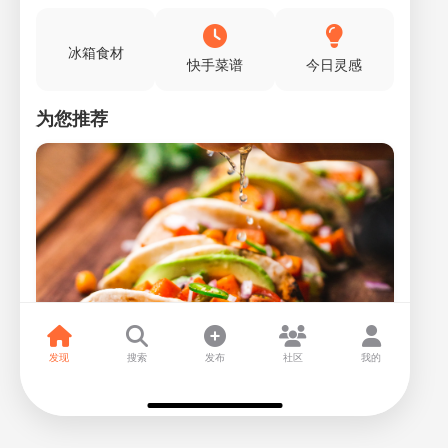
冰箱食材
快手菜谱
今日灵感
为您推荐
发现
搜索
发布
社区
我的
经典番茄意面
30分钟
简单
320千卡
新鲜的番茄酱与意大利面的完美结合，简单又美味，