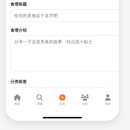
食谱标题
食谱介绍
分类标签
家常菜
早餐
午餐
晚餐
甜点
小吃
添加标签
发现
搜索
发布
社区
我的
难度
烹饪时间
分